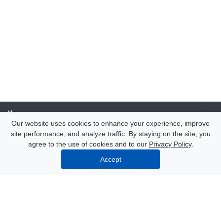
Компания
Our website uses cookies to enhance your experience, improve
site performance, and analyze traffic. By staying on the site, you
Каталог
agree to the use of cookies and to our
Privacy Policy
.
Accept
Услуги
Our contacts
8 (000) 250-72-22
Mon. – Fri.: from 9:00 to 18:00