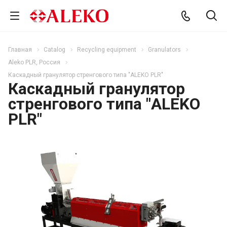
Главная
Catalog
Recycling equipment
Granulators
Aleko PLR, Россия
Каскадный гранулятор стренгового типа "ALEKO PLR"
Каскадный гранулятор
стренгового типа "ALEKO
PLR"