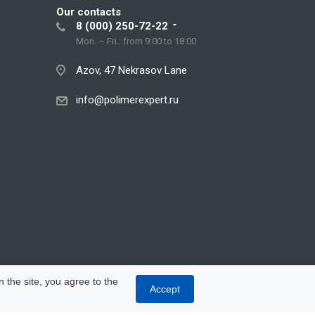
Our contacts
8 (000) 250-72-22
Mon. – Fri.: from 9:00 to 18:00
Azov, 47 Nekrasov Lane
info@polimerexpert.ru
 the site, you agree to the
Accept