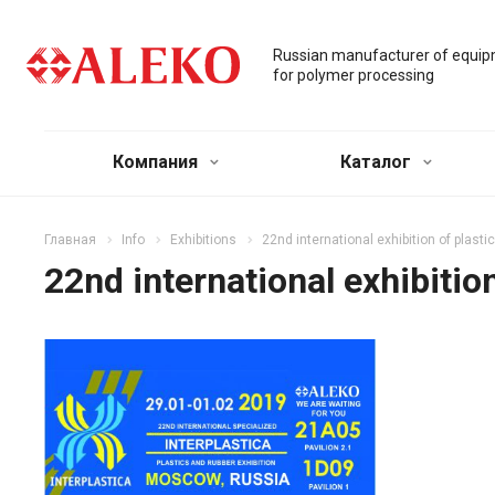
Russian manufacturer of equi
for polymer processing
Компания
Каталог
Главная
Info
Exhibitions
22nd international exhibition of plast
22nd international exhibitio